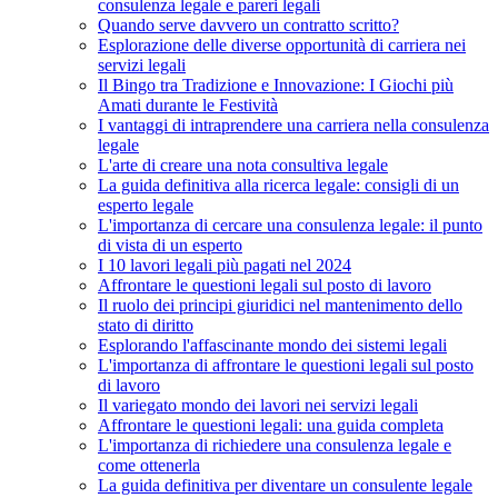
consulenza legale e pareri legali
Quando serve davvero un contratto scritto?
Esplorazione delle diverse opportunità di carriera nei
servizi legali
Il Bingo tra Tradizione e Innovazione: I Giochi più
Amati durante le Festività
I vantaggi di intraprendere una carriera nella consulenza
legale
L'arte di creare una nota consultiva legale
La guida definitiva alla ricerca legale: consigli di un
esperto legale
L'importanza di cercare una consulenza legale: il punto
di vista di un esperto
I 10 lavori legali più pagati nel 2024
Affrontare le questioni legali sul posto di lavoro
Il ruolo dei principi giuridici nel mantenimento dello
stato di diritto
Esplorando l'affascinante mondo dei sistemi legali
L'importanza di affrontare le questioni legali sul posto
di lavoro
Il variegato mondo dei lavori nei servizi legali
Affrontare le questioni legali: una guida completa
L'importanza di richiedere una consulenza legale e
come ottenerla
La guida definitiva per diventare un consulente legale