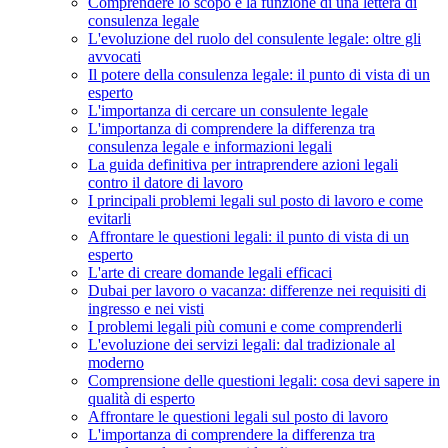
Comprendere lo scopo e la funzione di una lettera di
consulenza legale
L'evoluzione del ruolo del consulente legale: oltre gli
avvocati
Il potere della consulenza legale: il punto di vista di un
esperto
L'importanza di cercare un consulente legale
L'importanza di comprendere la differenza tra
consulenza legale e informazioni legali
La guida definitiva per intraprendere azioni legali
contro il datore di lavoro
I principali problemi legali sul posto di lavoro e come
evitarli
Affrontare le questioni legali: il punto di vista di un
esperto
L'arte di creare domande legali efficaci
Dubai per lavoro o vacanza: differenze nei requisiti di
ingresso e nei visti
I problemi legali più comuni e come comprenderli
L'evoluzione dei servizi legali: dal tradizionale al
moderno
Comprensione delle questioni legali: cosa devi sapere in
qualità di esperto
Affrontare le questioni legali sul posto di lavoro
L'importanza di comprendere la differenza tra