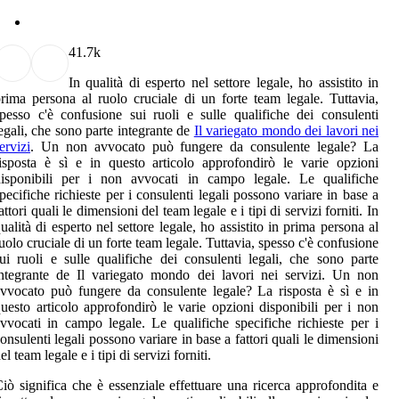
4
1.7k
In qualità di esperto nel settore legale, ho assistito in
rima persona al ruolo cruciale di un forte team legale. Tuttavia,
pesso c'è confusione sui ruoli e sulle qualifiche dei consulenti
egali, che sono parte integrante de
Il variegato mondo dei lavori nei
ervizi
. Un non avvocato può fungere da consulente legale? La
isposta è sì e in questo articolo approfondirò le varie opzioni
disponibili per i non avvocati in campo legale. Le qualifiche
pecifiche richieste per i consulenti legali possono variare in base a
attori quali le dimensioni del team legale e i tipi di servizi forniti. In
ualità di esperto nel settore legale, ho assistito in prima persona al
uolo cruciale di un forte team legale. Tuttavia, spesso c'è confusione
ui ruoli e sulle qualifiche dei consulenti legali, che sono parte
ntegrante de Il variegato mondo dei lavori nei servizi. Un non
vvocato può fungere da consulente legale? La risposta è sì e in
uesto articolo approfondirò le varie opzioni disponibili per i non
vvocati in campo legale. Le qualifiche specifiche richieste per i
onsulenti legali possono variare in base a fattori quali le dimensioni
el team legale e i tipi di servizi forniti.
iò significa che è essenziale effettuare una ricerca approfondita e