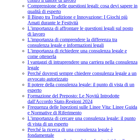
contro il datore di lavoro
Comprensione delle questioni legali: cosa devi sapere in
qualità di esperto
Il Bingo tra Tradizione e Innovazione: I Giochi più
Amati durante le Festività
L'importanza di affrontare le questioni legali sul posto
di lavoro
L'importanza di comprendere la differenza tra
consulenza legale e informazioni legali
L'importanza di richiedere una consulenza legale e
come ottenerla
I vantaggi di intraprendere una carriera nella consulenza
legale
Perché dovresti sempre chiedere consulenza legale a un
avvocato autorizzato
Il potere della consulenza legale: il punto di vista di un
esperto
Formazione del Preposto: Le Novità Introdotte
dall'Accordo Stato-Regioni 2024
Frequenza delle Ispezioni sulle Linee Vita: Linee Guida
e Normative di Riferimento
L'importanza di cercare una consulenza legale: il punto
di vista di un esperto
Perché la ricerca di una consulenza legale è
fondamentale