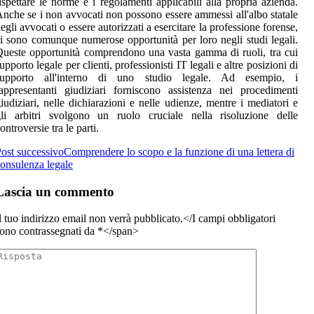
ispettare le norme e i regolamenti applicabili alla propria azienda.
nche se i non avvocati non possono essere ammessi all'albo statale
egli avvocati o essere autorizzati a esercitare la professione forense,
i sono comunque numerose opportunità per loro negli studi legali.
ueste opportunità comprendono una vasta gamma di ruoli, tra cui
upporto legale per clienti, professionisti IT legali e altre posizioni di
supporto all'interno di uno studio legale. Ad esempio, i
appresentanti giudiziari forniscono assistenza nei procedimenti
iudiziari, nelle dichiarazioni e nelle udienze, mentre i mediatori e
li arbitri svolgono un ruolo cruciale nella risoluzione delle
ontroversie tra le parti.
ost successivo
Comprendere lo scopo e la funzione di una lettera di
onsulenza legale
Lascia un commento
l tuo indirizzo email non verrà pubblicato.</I campi obbligatori
ono contrassegnati da
*</span>